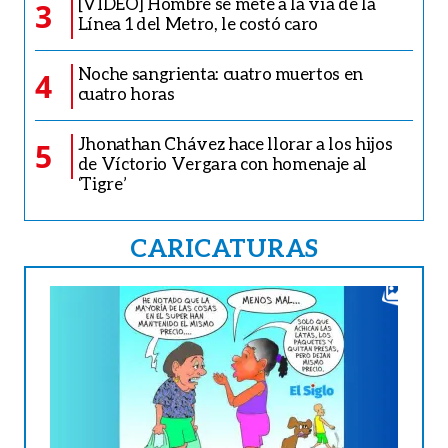
[VIDEO] Hombre se mete a la vía de la
3
Línea 1 del Metro, le costó caro
Noche sangrienta: cuatro muertos en
4
cuatro horas
Jhonathan Chávez hace llorar a los hijos
5
de Víctorio Vergara con homenaje al
‘Tigre’
CARICATURAS