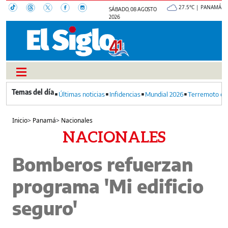
27.5°C | PANAMÁ
SÁBADO, 08 AGOSTO
2026
Últimas noticias
Infidencias
Mundial 2026
Terremoto en
Inicio
>
Panamá
>
Nacionales
NACIONALES
Bomberos refuerzan
programa 'Mi edificio
seguro'