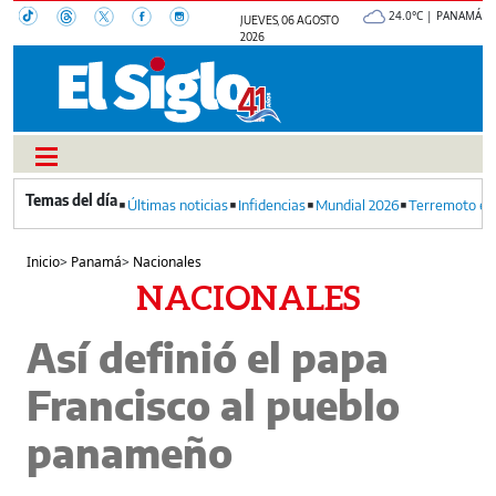
24.0°C | PANAMÁ
JUEVES, 06 AGOSTO
2026
Últimas noticias
Infidencias
Mundial 2026
Terremoto en
Inicio
>
Panamá
>
Nacionales
NACIONALES
Así definió el papa
Francisco al pueblo
panameño