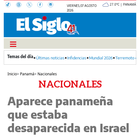
27.0°C | PANAMÁ
VIERNES, 07 AGOSTO
2026
Últimas noticias
Infidencias
Mundial 2026
Terremoto en
Inicio
>
Panamá
>
Nacionales
NACIONALES
Aparece panameña
que estaba
desaparecida en Israel