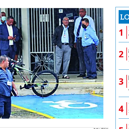
LO
1
2
3
4