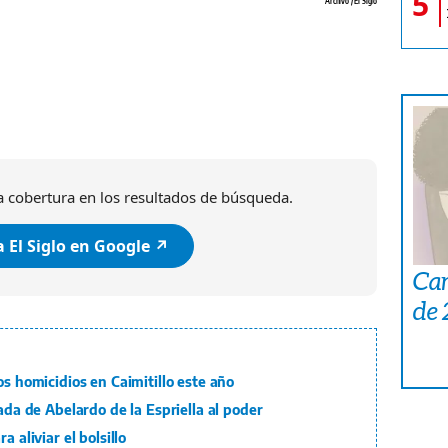
5
Archivo / El Siglo
 cobertura en los resultados de búsqueda.
 El Siglo en Google ↗️
Car
de
os homicidios en Caimitillo este año
gada de Abelardo de la Espriella al poder
 aliviar el bolsillo