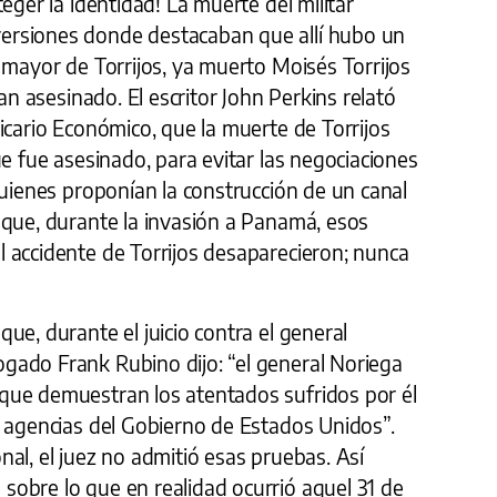
eger la identidad! La muerte del militar
rsiones donde destacaban que allí hubo un
 mayor de Torrijos, ya muerto Moisés Torrijos
ían asesinado. El escritor John Perkins relató
icario Económico, que la muerte de Torrijos
ue fue asesinado, para evitar las negociaciones
quienes proponían la construcción de un canal
 que, durante la invasión a Panamá, esos
 accidente de Torrijos desaparecieron; nunca
ue, durante el juicio contra el general
ado Frank Rubino dijo: “el general Noriega
que demuestran los atentados sufridos por él
r agencias del Gobierno de Estados Unidos”.
al, el juez no admitió esas pruebas. Así
obre lo que en realidad ocurrió aquel 31 de