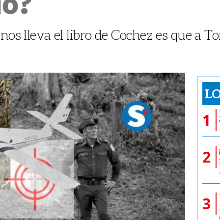
io?
nos lleva el libro de Cochez es que a Tor
LO
1
2
3