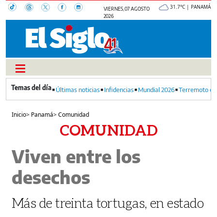
31.7°C | PANAMÁ
VIERNES, 07 AGOSTO
2026
Últimas noticias
Infidencias
Mundial 2026
Terremoto en
Inicio
>
Panamá
>
Comunidad
COMUNIDAD
Viven entre los
desechos
Más de treinta tortugas, en estado