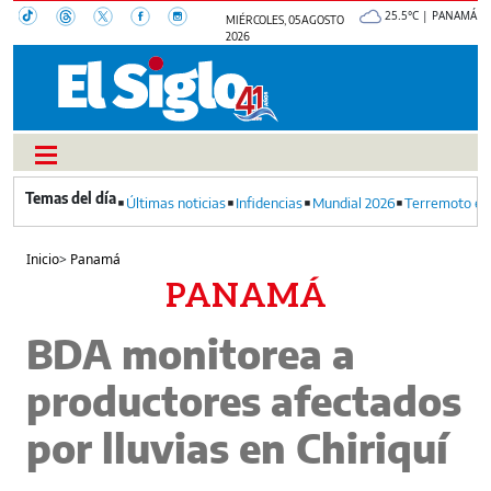
25.5°C | PANAMÁ
MIÉRCOLES, 05 AGOSTO
2026
Últimas noticias
Infidencias
Mundial 2026
Terremoto en
Inicio
>
Panamá
PANAMÁ
BDA monitorea a
productores afectados
por lluvias en Chiriquí