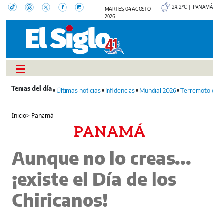
24.2°C | PANAMÁ
MARTES, 04 AGOSTO
2026
Últimas noticias
Infidencias
Mundial 2026
Terremoto en
Inicio
>
Panamá
PANAMÁ
Aunque no lo creas...
¡existe el Día de los
Chiricanos!