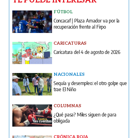
FÚTBOL
Concacaf | Plaza Amador va por la
recuperación frente al Firpo
CARICATURAS
Caricatura del 4 de agosto de 2026
NACIONALES
Sequía y desempleo: el otro golpe que
trae El Niño
COLUMNAS
¿Qué pasa? Miles siguen de para
obligada
CRÓNICA ROJA