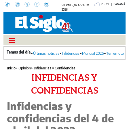
23.7°C | PANAMÁ
VIERNES, 07 AGOSTO
2026
Últimas noticias
Infidencias
Mundial 2026
Terremoto en
Inicio
>
Opinión
>
Infidencias y Confidencias
INFIDENCIAS Y
CONFIDENCIAS
Infidencias y
confidencias del 4 de