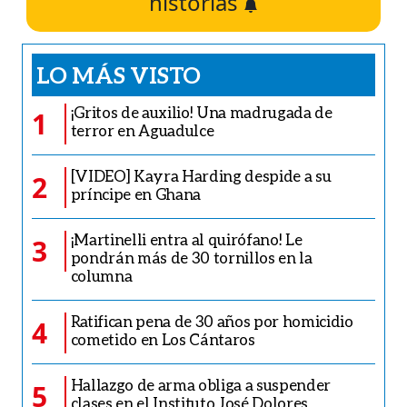
historias
LO MÁS VISTO
¡Gritos de auxilio! Una madrugada de
1
terror en Aguadulce
[VIDEO] Kayra Harding despide a su
2
príncipe en Ghana
¡Martinelli entra al quirófano! Le
3
pondrán más de 30 tornillos en la
columna
Ratifican pena de 30 años por homicidio
4
cometido en Los Cántaros
Hallazgo de arma obliga a suspender
5
clases en el Instituto José Dolores