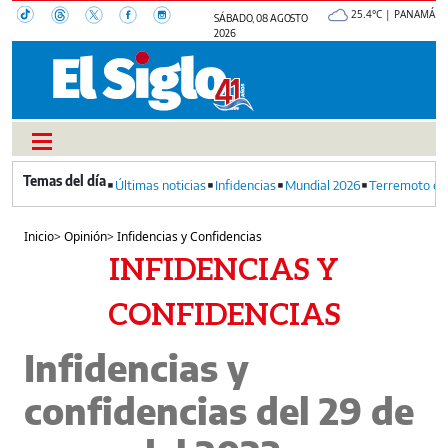
25.4°C | PANAMÁ
SÁBADO, 08 AGOSTO
2026
Últimas noticias
Infidencias
Mundial 2026
Terremoto en
Inicio
>
Opinión
>
Infidencias y Confidencias
INFIDENCIAS Y
CONFIDENCIAS
Infidencias y
confidencias del 29 de