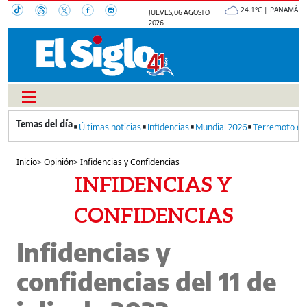
24.1°C | PANAMÁ
JUEVES, 06 AGOSTO
2026
Últimas noticias
Infidencias
Mundial 2026
Terremoto en
Inicio
>
Opinión
>
Infidencias y Confidencias
INFIDENCIAS Y
CONFIDENCIAS
Infidencias y
confidencias del 11 de