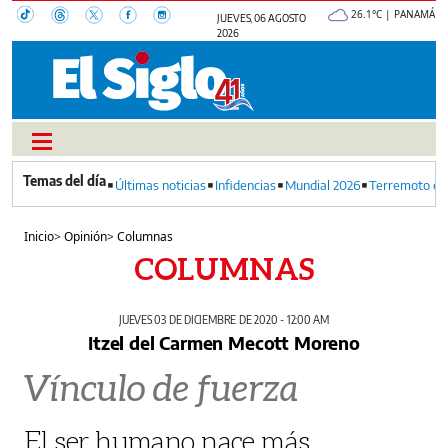
26.1°C | PANAMÁ
JUEVES, 06 AGOSTO
2026
Últimas noticias
Infidencias
Mundial 2026
Terremoto en
Inicio
>
Opinión
>
Columnas
COLUMNAS
JUEVES 03 DE DICIEMBRE DE 2020 - 12:00 AM
Itzel del Carmen Mecott Moreno
Vínculo de fuerza
El ser humano nace más