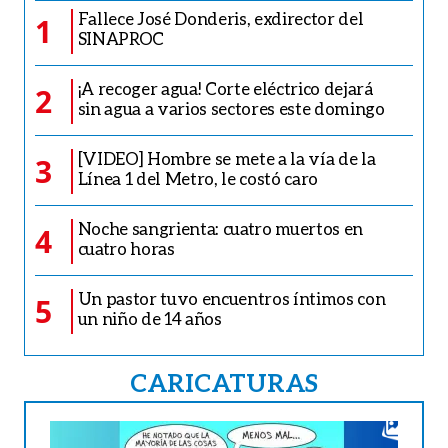
Fallece José Donderis, exdirector del
1
SINAPROC
¡A recoger agua! Corte eléctrico dejará
2
sin agua a varios sectores este domingo
[VIDEO] Hombre se mete a la vía de la
3
Línea 1 del Metro, le costó caro
Noche sangrienta: cuatro muertos en
4
cuatro horas
Un pastor tuvo encuentros íntimos con
5
un niño de 14 años
CARICATURAS