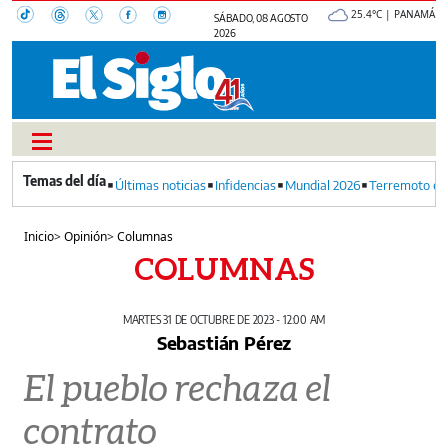
25.4°C | PANAMÁ
SÁBADO, 08 AGOSTO
2026
Últimas noticias
Infidencias
Mundial 2026
Terremoto en
Inicio
>
Opinión
>
Columnas
COLUMNAS
MARTES 31 DE OCTUBRE DE 2023 - 12:00 AM
Sebastián Pérez
El pueblo rechaza el
contrato