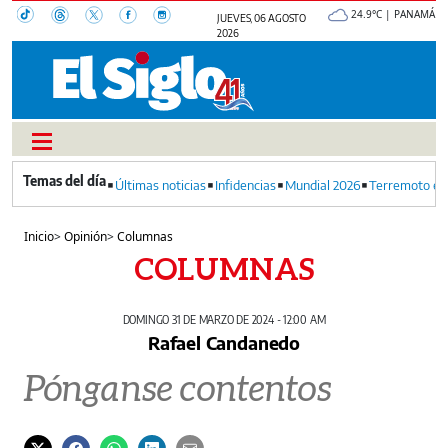
24.9°C | PANAMÁ
JUEVES, 06 AGOSTO
2026
Últimas noticias
Infidencias
Mundial 2026
Terremoto en
Inicio
>
Opinión
>
Columnas
COLUMNAS
DOMINGO 31 DE MARZO DE 2024 - 12:00 AM
Rafael Candanedo
Pónganse contentos