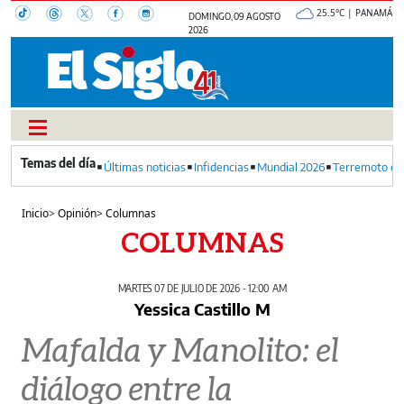
25.5°C | PANAMÁ
DOMINGO, 09 AGOSTO
2026
Últimas noticias
Infidencias
Mundial 2026
Terremoto en
Inicio
>
Opinión
>
Columnas
COLUMNAS
MARTES 07 DE JULIO DE 2026 - 12:00 AM
Yessica Castillo M
Mafalda y Manolito: el
diálogo entre la