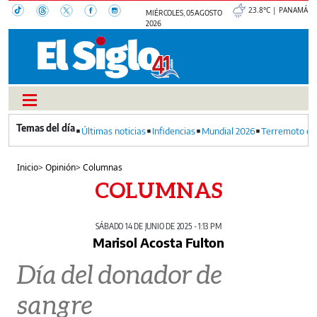
23.8°C | PANAMÁ
MIÉRCOLES, 05 AGOSTO
2026
Últimas noticias
Infidencias
Mundial 2026
Terremoto en
Inicio
>
Opinión
>
Columnas
COLUMNAS
SÁBADO 14 DE JUNIO DE 2025 - 1:13 PM
Marisol Acosta Fulton
Día del donador de
sangre