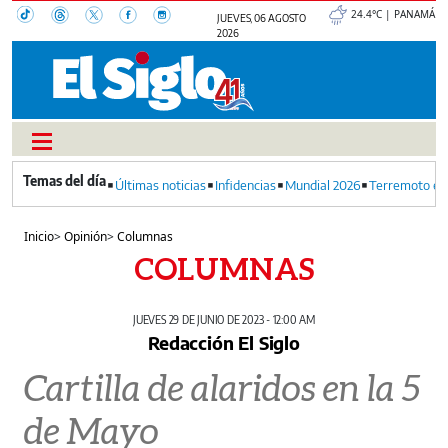
24.4°C | PANAMÁ
JUEVES, 06 AGOSTO
2026
Últimas noticias
Infidencias
Mundial 2026
Terremoto en
Inicio
>
Opinión
>
Columnas
COLUMNAS
JUEVES 29 DE JUNIO DE 2023 - 12:00 AM
Redacción El Siglo
Cartilla de alaridos en la 5
de Mayo