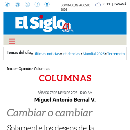
30.3°C | PANAMÁ
DOMINGO, 09 AGOSTO
2026
Últimas noticias
Infidencias
Mundial 2026
Terremoto en
Inicio
>
Opinión
>
Columnas
COLUMNAS
SÁBADO 27 DE MAYO DE 2023 - 12:00 AM
Miguel Antonio Bernal V.
Cambiar o cambiar
Solamente los deseos de la