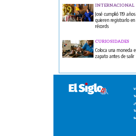
INTERNACIONAL
José cumplió 119 años
quieren registrarlo en 
récords
CURIOSIDADES
Coloca una moneda e
zapato antes de salir
V
T
¿
T
S