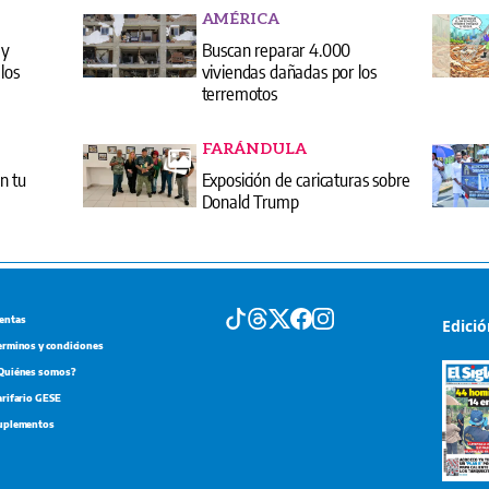
AMÉRICA
 y
Buscan reparar 4.000
los
viviendas dañadas por los
terremotos
FARÁNDULA
n tu
Exposición de caricaturas sobre
Donald Trump
entas
Edici
erminos y condiciones
Quiénes somos?
arifario GESE
uplementos