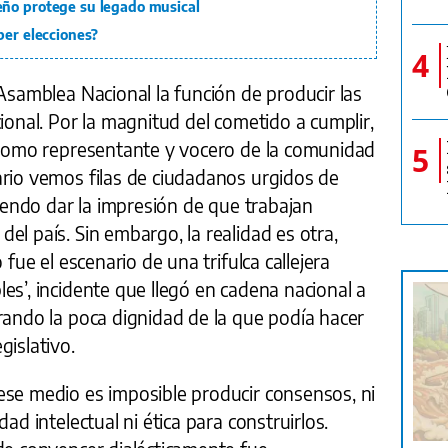
eño protege su legado musical
ber elecciones?
4
 Asamblea Nacional la función de producir las
cional. Por la magnitud del cometido a cumplir,
o como representante y vocero de la comunidad
5
ario vemos filas de ciudadanos urgidos de
riendo dar la impresión de que trabajan
el país. Sin embargo, la realidad es otra,
 fue el escenario de una trifulca callejera
es’, incidente que llegó en cadena nacional a
rando la poca dignidad de la que podía hacer
gislativo.
ese medio es imposible producir consensos, ni
ad intelectual ni ética para construirlos.