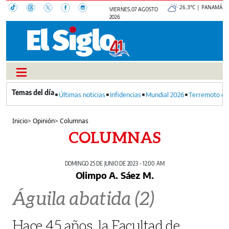
26.3°C | PANAMÁ
VIERNES, 07 AGOSTO
2026
Últimas noticias
Infidencias
Mundial 2026
Terremoto en
Inicio
>
Opinión
>
Columnas
COLUMNAS
DOMINGO 25 DE JUNIO DE 2023 - 12:00 AM
Olimpo A. Sáez M.
Águila abatida (2)
Hace 45 años, la Facultad de