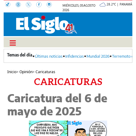
28.2°C | PANAMÁ
MIÉRCOLES, 05 AGOSTO
2026
Últimas noticias
Infidencias
Mundial 2026
Terremoto en
Inicio
>
Opinión
>
Caricaturas
CARICATURAS
Caricatura del 6 de
mayo de 2025