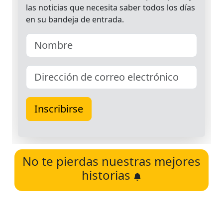
No te pierdas nuestras mejores
historias