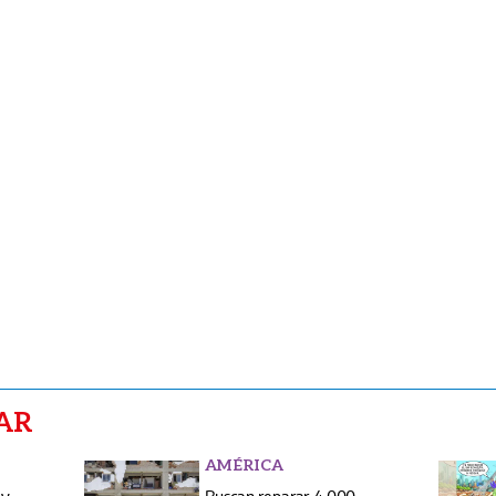
AR
AMÉRICA
 y
Buscan reparar 4.000
los
viviendas dañadas por los
terremotos