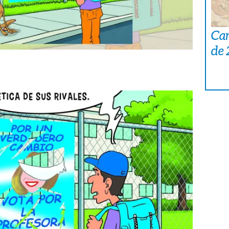
Car
de