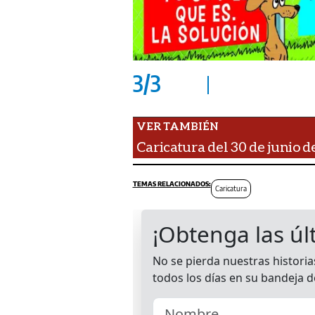
3
/
3
Caricatura del 30 de junio d
Caricatura