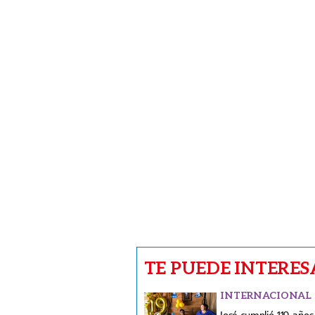
TE PUEDE INTERES
INTERNACIONAL
José cumplió 119 años
quieren registrarlo en 
récords