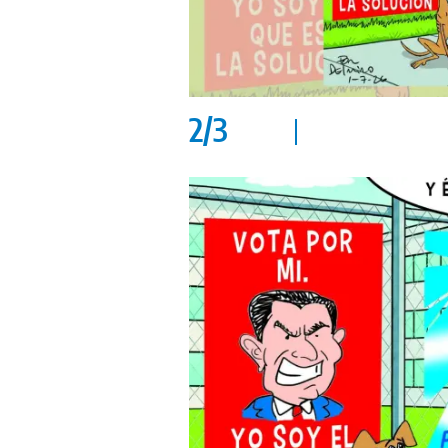
2
/
3