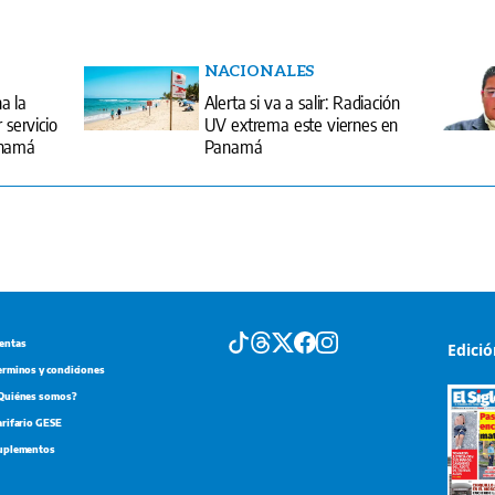
NACIONALES
a la
Alerta si va a salir: Radiación
 servicio
UV extrema este viernes en
anamá
Panamá
entas
Edici
erminos y condiciones
Quiénes somos?
arifario GESE
uplementos
Portada d