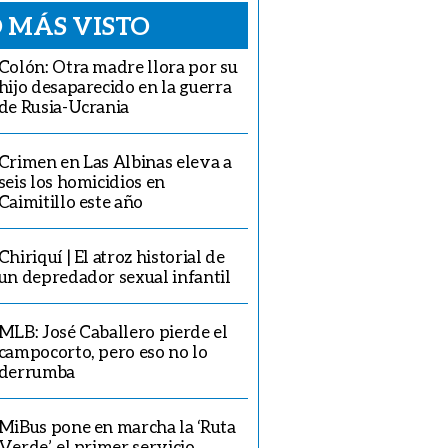
 MÁS VISTO
Colón: Otra madre llora por su
hijo desaparecido en la guerra
de Rusia-Ucrania
Crimen en Las Albinas eleva a
seis los homicidios en
Caimitillo este año
Chiriquí | El atroz historial de
un depredador sexual infantil
MLB: José Caballero pierde el
campocorto, pero eso no lo
derrumba
MiBus pone en marcha la ‘Ruta
Verde’, el primer servicio