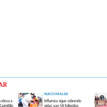
AR
NACIONALES
s eleva a
Influenza sigue cobrando
Caimitillo
vidas: van 58 fallecidos