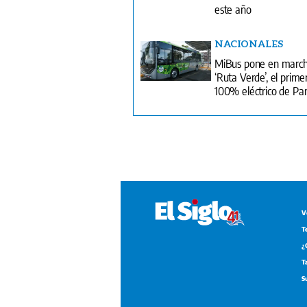
este año
NACIONALES
MiBus pone en march
‘Ruta Verde’, el primer
100% eléctrico de P
V
T
¿
T
S