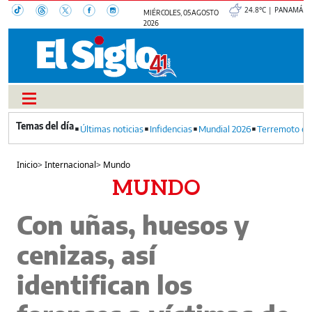
24.8°C | PANAMÁ
MIÉRCOLES, 05 AGOSTO
2026
Últimas noticias
Infidencias
Mundial 2026
Terremoto en
Inicio
>
Internacional
>
Mundo
MUNDO
Con uñas, huesos y
cenizas, así
identifican los