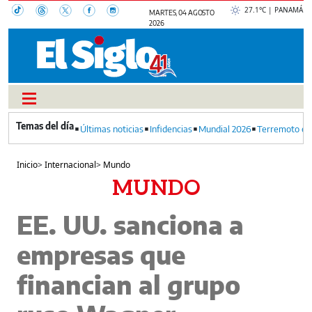
27.1°C | PANAMÁ
MARTES, 04 AGOSTO
2026
Últimas noticias
Infidencias
Mundial 2026
Terremoto en
Inicio
>
Internacional
>
Mundo
MUNDO
EE. UU. sanciona a
empresas que
financian al grupo