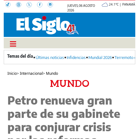
24.1°C | PANAMÁ
JUEVES, 06 AGOSTO
2026
Últimas noticias
Infidencias
Mundial 2026
Terremoto en
Inicio
>
Internacional
>
Mundo
MUNDO
Petro renueva gran
parte de su gabinete
para conjurar crisis