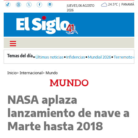
24.5°C | PANAMÁ
JUEVES, 06 AGOSTO
2026
Últimas noticias
Infidencias
Mundial 2026
Terremoto en
Inicio
>
Internacional
>
Mundo
MUNDO
NASA aplaza
lanzamiento de nave a
Marte hasta 2018