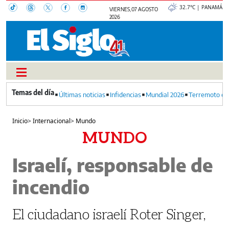
32.7°C | PANAMÁ
VIERNES, 07 AGOSTO
2026
Últimas noticias
Infidencias
Mundial 2026
Terremoto en
Inicio
>
Internacional
>
Mundo
MUNDO
Israelí, responsable de
incendio
El ciudadano israelí Roter Singer,