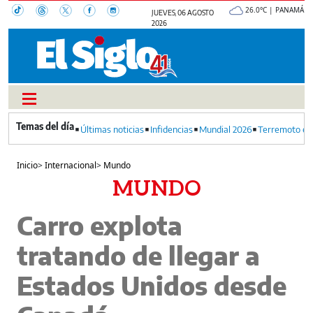
26.0°C | PANAMÁ
JUEVES, 06 AGOSTO
2026
Últimas noticias
Infidencias
Mundial 2026
Terremoto en
Inicio
>
Internacional
>
Mundo
MUNDO
Carro explota
tratando de llegar a
Estados Unidos desde