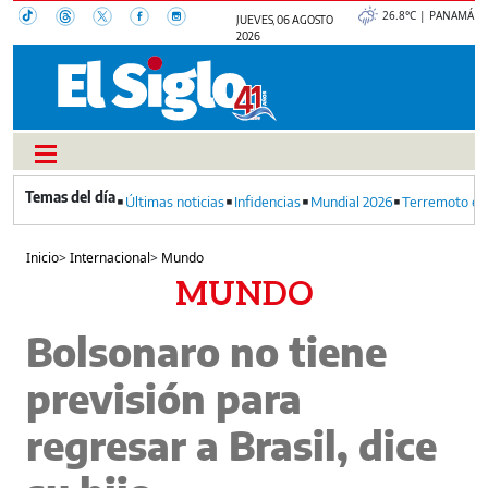
26.8°C | PANAMÁ
JUEVES, 06 AGOSTO
2026
Últimas noticias
Infidencias
Mundial 2026
Terremoto en
Inicio
>
Internacional
>
Mundo
MUNDO
Bolsonaro no tiene
previsión para
regresar a Brasil, dice