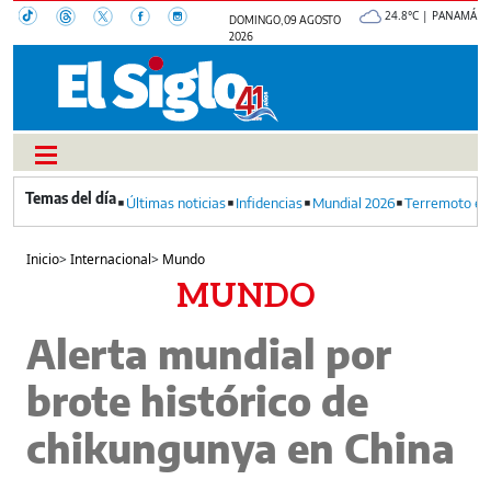
24.8°C | PANAMÁ
DOMINGO, 09 AGOSTO
2026
Últimas noticias
Infidencias
Mundial 2026
Terremoto en
Inicio
>
Internacional
>
Mundo
MUNDO
Alerta mundial por
brote histórico de
chikungunya en China