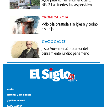
Niño? Las fuertes lluvias persisten
CRÓNICA ROJA
Pidió olla prestada a la iglesia y cocinó
a su hijo
NACIONALES
Justo Arosemena: precursor del
pensamiento jurídico panameño
Ventas
Terminos y condiciones
¿Quiénes somos?
Tarifario GESE