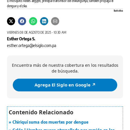
El mosquito Aedes aegypti, principal transmisor del chikungunya, también propaga el
dengue y el zika.
Ilustrativa
VIERNES 08 DE AGOSTO DE 2025 - 10:30 AM
Esther Ortega S.
esther.ortega@elsiglo.com.pa
Encuentra más de nuestra cobertura en los resultados
de búsqueda.
Agrega El Siglo en Google ↗️
Chiriquí suma dos muertes por dengue