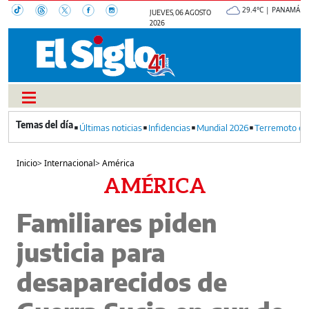
29.4°C | PANAMÁ
JUEVES, 06 AGOSTO
2026
Últimas noticias
Infidencias
Mundial 2026
Terremoto en
Inicio
>
Internacional
>
América
AMÉRICA
Familiares piden
justicia para
desaparecidos de