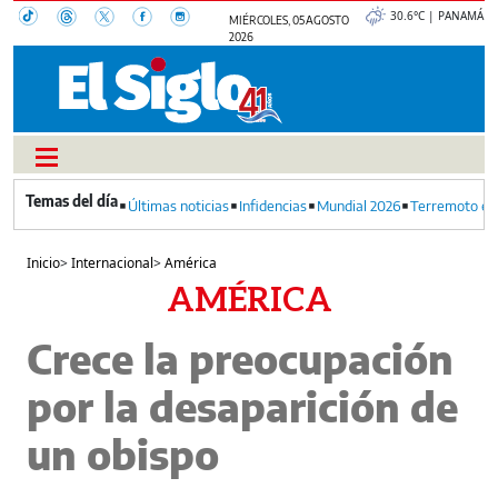
30.6°C | PANAMÁ
MIÉRCOLES, 05 AGOSTO
2026
Últimas noticias
Infidencias
Mundial 2026
Terremoto en
Inicio
>
Internacional
>
América
AMÉRICA
Crece la preocupación
por la desaparición de
un obispo