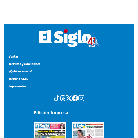
Terminos y condiciones
¿Quiénes somos?
Tarifario GESE
Suplementos
Edición Impresa
Portada del impreso del 4 de agosto de 2026