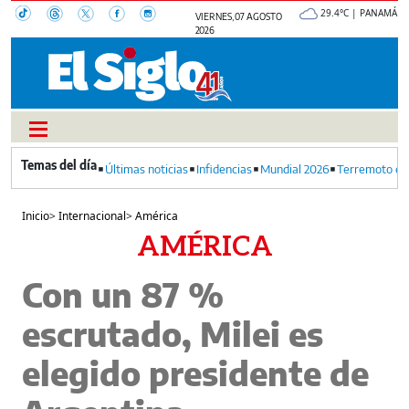
29.4°C | PANAMÁ
VIERNES, 07 AGOSTO
2026
Últimas noticias
Infidencias
Mundial 2026
Terremoto en
Inicio
>
Internacional
>
América
AMÉRICA
Con un 87 %
escrutado, Milei es
elegido presidente de