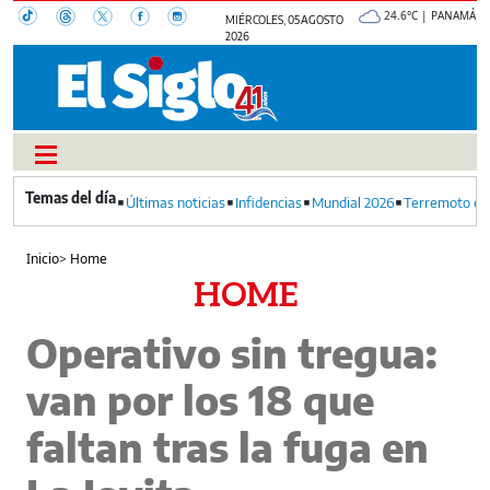
24.6°C | PANAMÁ
MIÉRCOLES, 05 AGOSTO
2026
Últimas noticias
Infidencias
Mundial 2026
Terremoto en
Inicio
>
Home
HOME
Operativo sin tregua:
van por los 18 que
faltan tras la fuga en