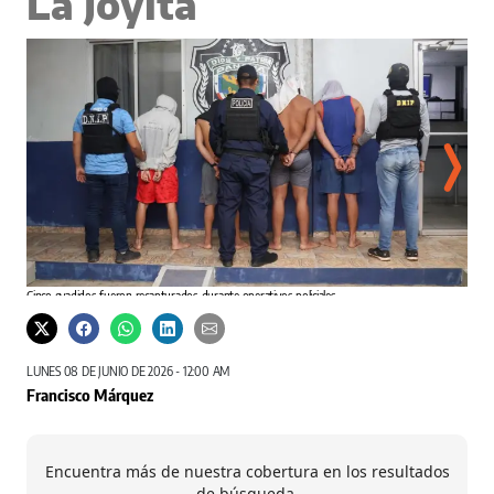
La Joyita
Cinco evadidos fueron recapturados durante operativos policiales.
Cedida / PN
LUNES 08 DE JUNIO DE 2026 - 12:00 AM
Francisco Márquez
Encuentra más de nuestra cobertura en los resultados
La re
de búsqueda.