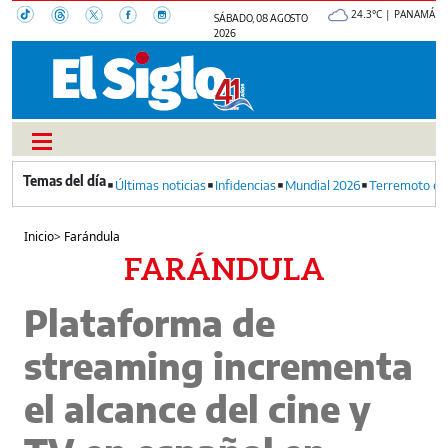
24.3°C | PANAMÁ
SÁBADO, 08 AGOSTO
2026
Últimas noticias
Infidencias
Mundial 2026
Terremoto en
Inicio
>
Farándula
FARÁNDULA
Plataforma de
streaming incrementa
el alcance del cine y