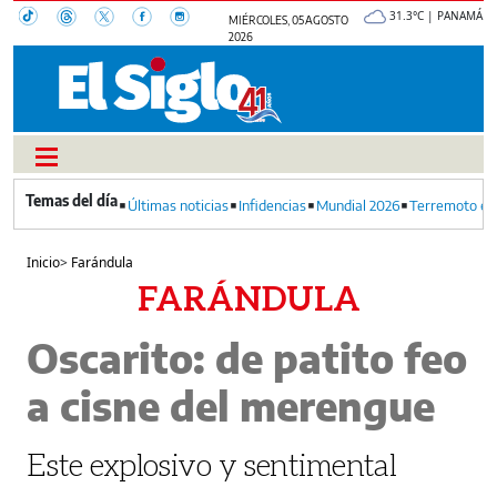
31.3°C | PANAMÁ
MIÉRCOLES, 05 AGOSTO
2026
Últimas noticias
Infidencias
Mundial 2026
Terremoto en
Inicio
>
Farándula
FARÁNDULA
Oscarito: de patito feo
a cisne del merengue
Este explosivo y sentimental