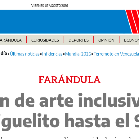
VIERNES, 07 AGOSTO 2026
FARÁNDULA
CURIOSIDADES
DEPORTES
OPINIÓN
ECONO
Últimas noticias
Infidencias
Mundial 2026
Terremoto en Venezuela
FARÁNDULA
n de arte inclusiv
guelito hasta el 9