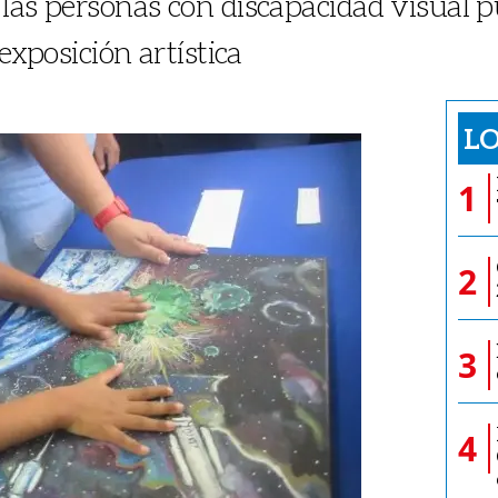
 las personas con discapacidad visual 
exposición artística
LO
1
2
3
4