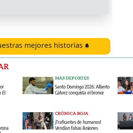
uestras mejores historias
AR
MÁS DEPORTES
por
Santo Domingo 2026: Alberto
 El
Gálvez conquista el bronce
CRÓNICA ROJA
¡Traficantes de humanos!
orona
Vendían falsas ilusiones