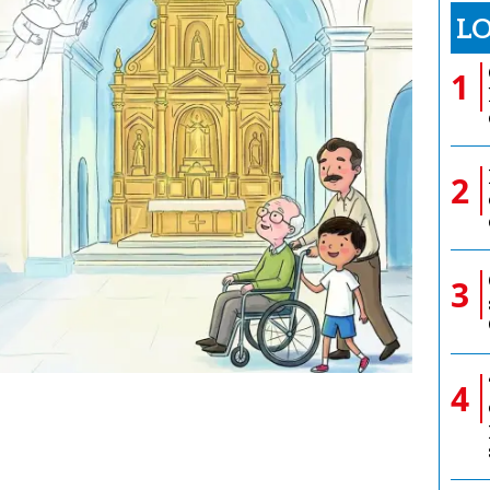
LO
1
2
3
4