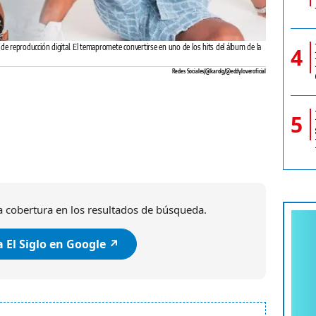
 de reproducción digital. El temapromete convertirse en uno de los hits del álbum de la
4
Redes Sociales/@karolg/@eddyloveroficial
5
 cobertura en los resultados de búsqueda.
 El Siglo en Google ↗️