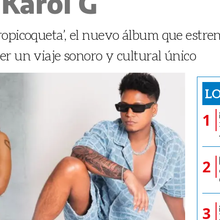
Karol G
opicoqueta’, el nuevo álbum que estren
r un viaje sonoro y cultural único
LO
1
2
3