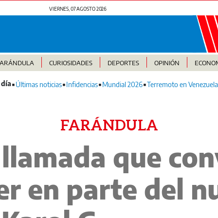
VIERNES, 07 AGOSTO 2026
FARÁNDULA
CURIOSIDADES
DEPORTES
OPINIÓN
ECONO
Últimas noticias
Infidencias
Mundial 2026
Terremoto en Venezuela
FARÁNDULA
a llamada que con
r en parte del n