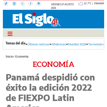
32.7°C | PANAMÁ
VIERNES, 07 AGOSTO
2026
Últimas noticias
Infidencias
Mundial 2026
Terremoto en
Inicio
>
Economía
ECONOMÍA
Panamá despidió con
éxito la edición 2022
de FIEXPO Latin