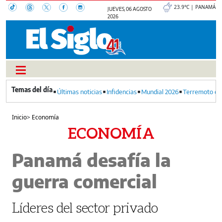
23.9°C | PANAMÁ
JUEVES, 06 AGOSTO
2026
Últimas noticias
Infidencias
Mundial 2026
Terremoto en
Inicio
>
Economía
ECONOMÍA
Panamá desafía la
guerra comercial
Líderes del sector privado