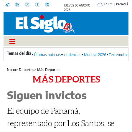
27.9°C | PANAMÁ
JUEVES, 06 AGOSTO
2026
Últimas noticias
Infidencias
Mundial 2026
Terremoto en
Inicio
>
Deportes
>
Más Deportes
MÁS DEPORTES
Siguen invictos
El equipo de Panamá,
representado por Los Santos, se