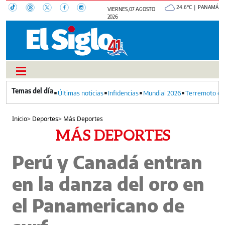
24.6°C | PANAMÁ
VIERNES, 07 AGOSTO
2026
Últimas noticias
Infidencias
Mundial 2026
Terremoto en
Inicio
>
Deportes
>
Más Deportes
MÁS DEPORTES
Perú y Canadá entran
en la danza del oro en
el Panamericano de