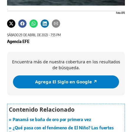
.
Foto: EFE
SÁBADO 29 DE ABRIL DE 2023 - 7:55 PM
Agencia EFE
Encuentra más de nuestra cobertura en los resultados
de búsqueda.
Agrega El Siglo en Google ↗️
Panamá se baña de oro por primera vez
¿Qué pasa con el fenómeno de El Niño? Las fuertes