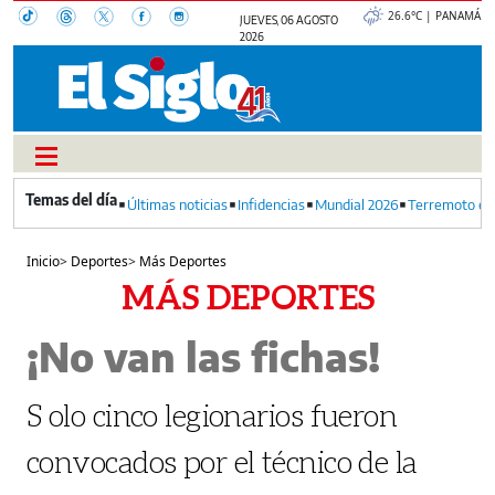
26.6°C | PANAMÁ
JUEVES, 06 AGOSTO
2026
Últimas noticias
Infidencias
Mundial 2026
Terremoto en
Inicio
>
Deportes
>
Más Deportes
MÁS DEPORTES
¡No van las fichas!
S olo cinco legionarios fueron
convocados por el técnico de la