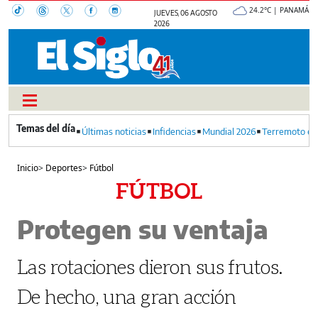
24.2°C | PANAMÁ
JUEVES, 06 AGOSTO
2026
Últimas noticias
Infidencias
Mundial 2026
Terremoto en
Inicio
>
Deportes
>
Fútbol
FÚTBOL
Protegen su ventaja
Las rotaciones dieron sus frutos.
De hecho, una gran acción