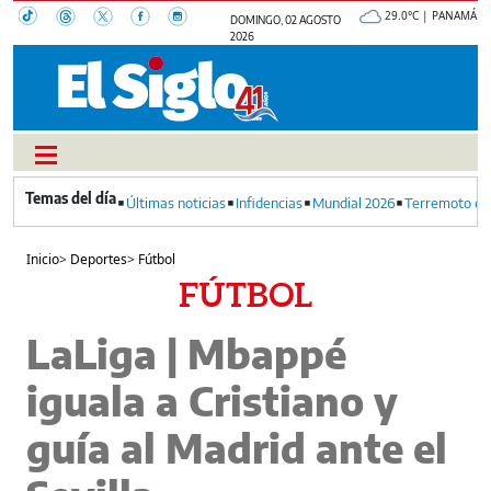
29.0°C | PANAMÁ
DOMINGO, 02 AGOSTO
2026
Últimas noticias
Infidencias
Mundial 2026
Terremoto en
Inicio
>
Deportes
>
Fútbol
FÚTBOL
LaLiga | Mbappé
iguala a Cristiano y
guía al Madrid ante el