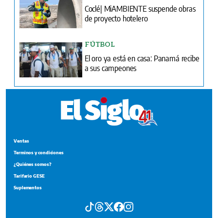
Coclé| MiAMBIENTE suspende obras
de proyecto hotelero
FÚTBOL
El oro ya está en casa: Panamá recibe
a sus campeones
Ventas
Terminos y condiciones
¿Quiénes somos?
Tarifario GESE
Suplementos