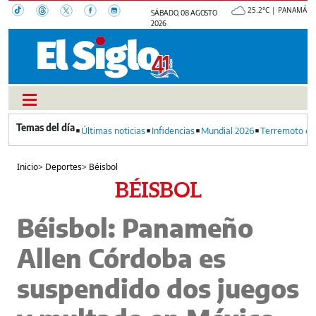
25.2°C | PANAMÁ
SÁBADO, 08 AGOSTO
2026
Últimas noticias
Infidencias
Mundial 2026
Terremoto en
Inicio
>
Deportes
>
Béisbol
BÉISBOL
Béisbol: Panameño
Allen Córdoba es
suspendido dos juegos