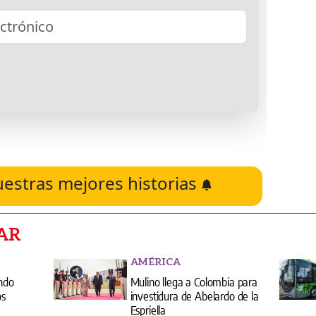
uestras mejores historias
AR
AMÉRICA
ando
Mulino llega a Colombia para
os
investidura de Abelardo de la
Espriella