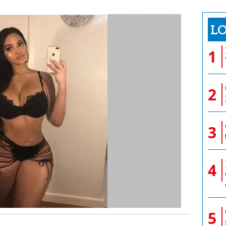
LO
1
2
3
4
5