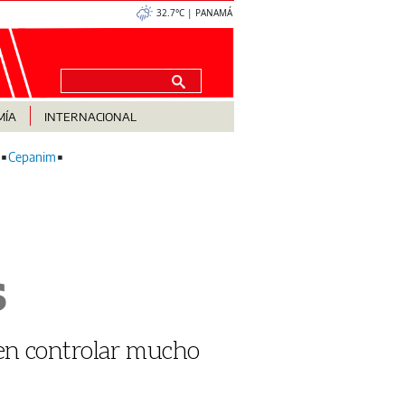
32.7°C | PANAMÁ
MÍA
INTERNACIONAL
Cepanim
s
en controlar mucho