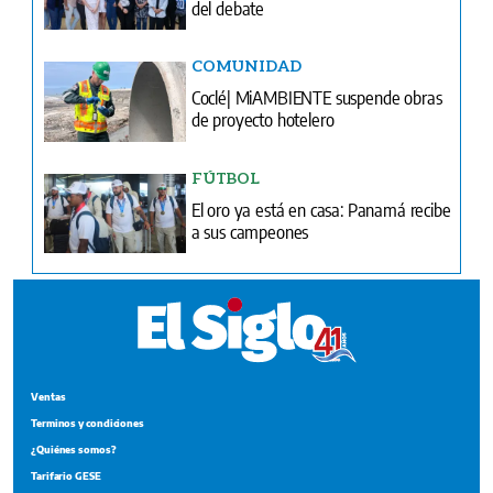
del debate
COMUNIDAD
Coclé| MiAMBIENTE suspende obras
de proyecto hotelero
FÚTBOL
El oro ya está en casa: Panamá recibe
a sus campeones
Ventas
Terminos y condiciones
¿Quiénes somos?
Tarifario GESE