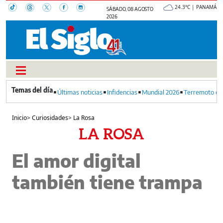
24.3°C | PANAMÁ
SÁBADO, 08 AGOSTO
2026
Últimas noticias
Infidencias
Mundial 2026
Terremoto en
Inicio
>
Curiosidades
>
La Rosa
LA ROSA
El amor digital
también tiene trampa